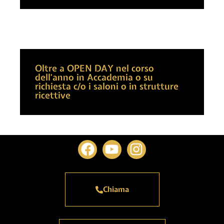
Oltre a OPEN DAY nel corso
dell’anno in Accademia o su
richiesta c/o i saloni o in strutture
ricettive
Chiama