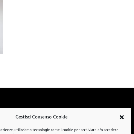
Orari Salone
Orari Accademia
Gestisci Consenso Cookie
Mar - Sab:
Lun - Ven:
sperienze, utilizziamo tecnologie come i cookie per archiviare e/o accedere
9:00 - 19:00
9:00 - 12:00