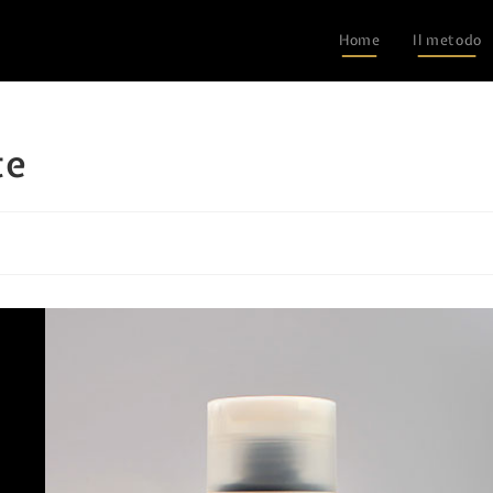
Home
Il metodo
te