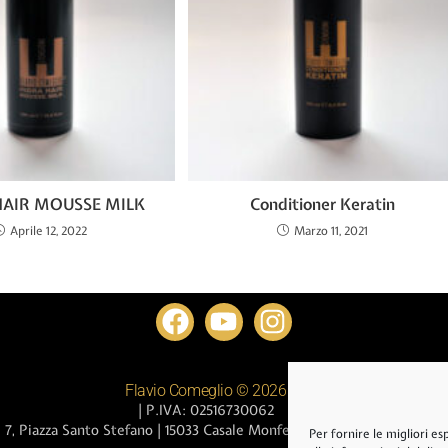
HAIR MOUSSE MILK
Conditioner Keratin
Aprile 12, 2022
Marzo 11, 2021
Flavio Comeglio © 2026
| P.IVA: 02516730062
7, Piazza Santo Stefano | 15033 Casale Monferrato | Alessandria
Per fornire le migliori e